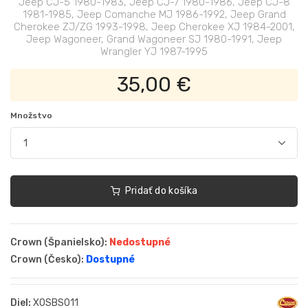
Jeep CJ-5 1980-1983, Jeep CJ-7 1980-1986, Jeep CJ-8
1981-1985, Jeep Comanche MJ 1986-1992, Jeep Grand
Cherokee ZJ/ZG 1993-1998, Jeep Cherokee XJ 1984-2001,
Jeep Wagoneer, Grand Wagoneer SJ 1980-1991, Jeep
Wrangler YJ 1987-1995
35,00 €
Množstvo
Pridať do košíka
Crown (Španielsko):
Nedostupné
Crown (Česko):
Dostupné
Diel:
XOSBS011