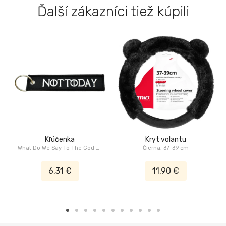
Ďalší zákazníci tiež kúpili
Kľúčenka
Kryt volantu
What Do We Say To The God Of
Čierna, 37-39 cm
Death: Not Today
6,31 €
11,90 €