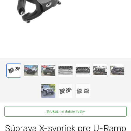
Ukáž mi ďalšie fotky
Súprava X-svoriek pre U-Ramp