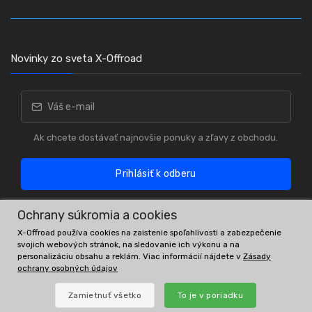
Novinky zo sveta X-Offroad
Ak chcete dostávať najnovšie ponuky a zľavy z obchodu.
Prihlásiť k odberu
Ochrany súkromia a cookies
X-Offroad používa cookies na zaistenie spoľahlivosti a zabezpečenie
svojich webových stránok, na sledovanie ich výkonu a na
personalizáciu obsahu a reklám. Viac informácií nájdete v
Zásady
ochrany osobných údajov
OE čísla a náhrady slúžia iba na referenčné účely.
Zamietnuť všetko
To je v poriadku
© All rights reserved.