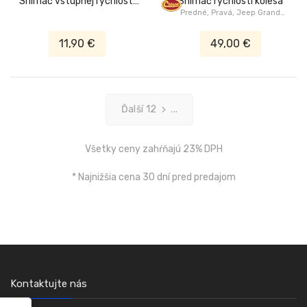
Snímač vstupnej rýchlosti
Snímač rýchlosti kolesa
prevodovky
Predné, Pravá, Jeep Grand
Cherokee WJ/WG 1999-2004
11,90 €
49,00 €
Ďalší 12
...
Všetky ceny zahŕňajú 23% DPH
* Najnižšia cena 30 dní pred predajom
Kontaktujte nás