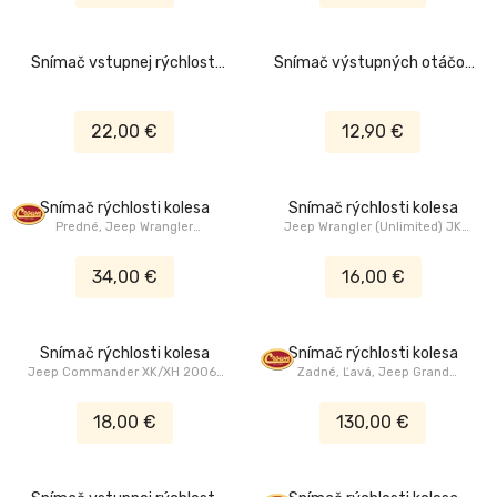
Snímač vstupnej rýchlosti
Snímač výstupných otáčok
prevodovky
prevodovky
22,00 €
12,90 €
Snímač rýchlosti kolesa
Snímač rýchlosti kolesa
Predné, Jeep Wrangler
Jeep Wrangler (Unlimited) JK
(Unlimited) JK 2007-2018
2007-2018
34,00 €
16,00 €
Snímač rýchlosti kolesa
Snímač rýchlosti kolesa
Jeep Commander XK/XH 2006-
Zadné, Ľavá, Jeep Grand
2010, Jeep Grand Cherokee
Cherokee ZJ/ZG 1994-1998
WK/WH 2005-2010
18,00 €
130,00 €