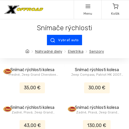
Menu
Košík
Snímače rýchlosti
Vybrať auto
Náhradné diely
Elektrika
Senzory
Snímač rýchlosti kolesa
Snímač rýchlosti kolesa
Predné, Jeep Grand Cherokee
Jeep Compass, Patriot MK 2007-
WK2 2011-2015, Dodge Durango
2016, Dodge Caliber PM 2007-
WD 2011-2015
2011
35,00 €
30,00 €
Snímač rýchlosti kolesa
Snímač rýchlosti kolesa
Zadné, Pravá, Jeep Grand
Zadné, Pravá, Jeep Grand
Cherokee WJ/WG 1999-2004
Cherokee ZJ/ZG 1994-1998
43,00 €
130,00 €