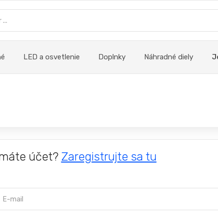
né
LED a osvetlenie
Doplnky
Náhradné diely
J
máte účet?
Zaregistrujte sa tu