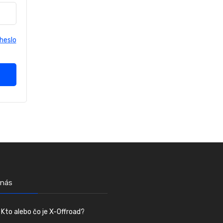
heslo
 nás
Kto alebo čo je X-Offroad?