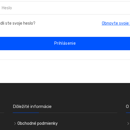
li ste svoje heslo?
Obnovte svoje 
Prihlásenie
Dôležité informácie
O
Obchodné podmienky